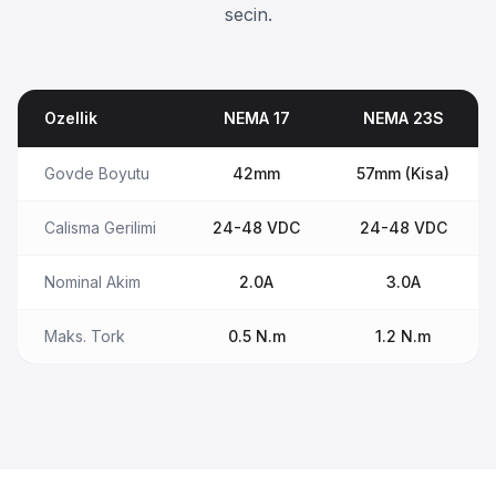
secin.
Ozellik
NEMA 17
NEMA 23S
Govde Boyutu
42mm
57mm (Kisa)
Calisma Gerilimi
24-48 VDC
24-48 VDC
Nominal Akim
2.0A
3.0A
Maks. Tork
0.5 N.m
1.2 N.m