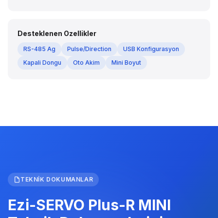
Desteklenen Ozellikler
RS-485 Ag
Pulse/Direction
USB Konfigurasyon
Kapali Dongu
Oto Akim
Mini Boyut
TEKNIK DOKUMANLAR
Ezi-SERVO Plus-R MINI