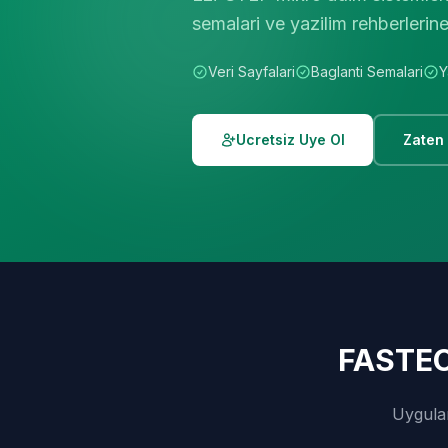
semalari ve yazilim rehberlerine
Veri Sayfalari
Baglanti Semalari
Y
Ucretsiz Uye Ol
Zaten
FASTECH
Uygulam