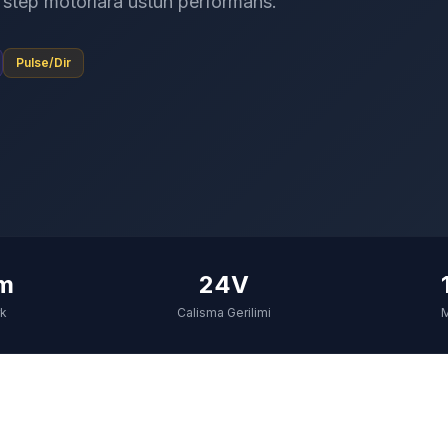
l step motorlara ustun performans.
Pulse/Dir
Nm
24V
rk
Calisma Gerilimi
M