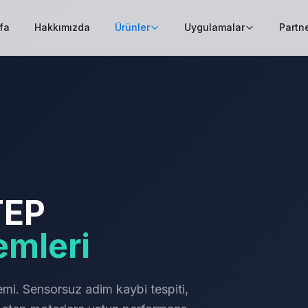
fa
Hakkımızda
Ürünler
Uygulamalar
Partne
TEP
emleri
i. Sensorsuz adim kaybi tespiti,