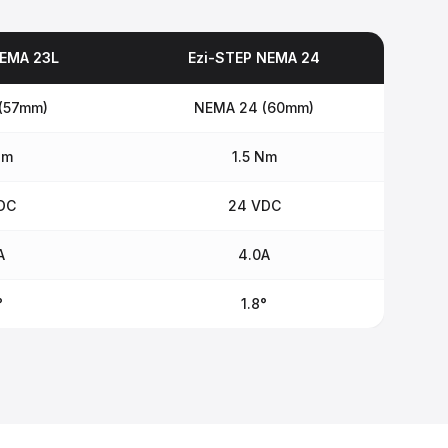
NEMA 23L
Ezi-STEP NEMA 24
(57mm)
NEMA 24 (60mm)
Nm
1.5 Nm
DC
24 VDC
A
4.0A
°
1.8°