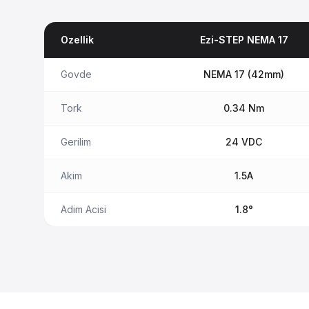
Ozellik
Ezi-STEP NEMA 17
Govde
NEMA 17 (42mm)
Tork
0.34 Nm
Gerilim
24 VDC
Akim
1.5A
Adim Acisi
1.8°