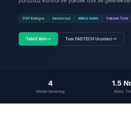
puruzsuz kontrol ve yuksek tork ile gelenekse
DSP Entegre
Sensorsuz
Mikro Adim
Yuksek Tork
Teklif Alin
Tum FASTECH Urunleri
4
1.5 
Model Secenegi
Maks. To