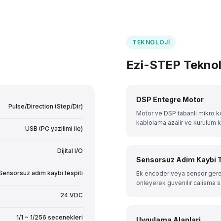
TEKNOLOJI
Ezi-STEP Teknolo
DSP Entegre Motor
Pulse/Direction (Step/Dir)
Motor ve DSP tabanli mikro kon
kablolama azalir ve kurulum ko
USB (PC yazilimi ile)
Dijital I/O
Sensorsuz Adim Kaybi T
Sensorsuz adim kaybi tespiti
Ek encoder veya sensor gerek
onleyerek guvenilir calisma s
24 VDC
1/1 ~ 1/256 secenekleri
Uygulama Alanlari