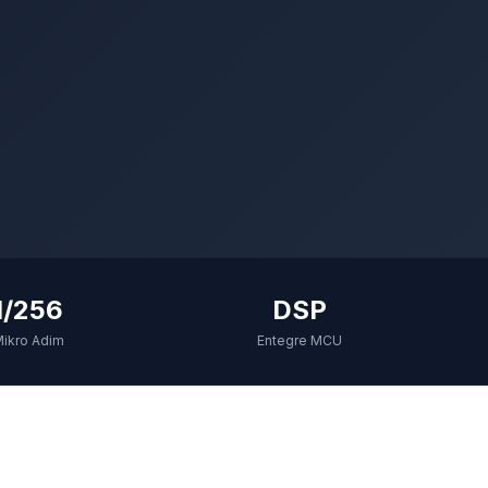
1/256
DSP
ikro Adim
Entegre MCU