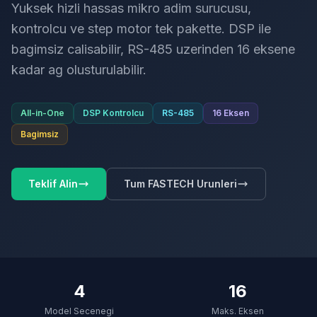
Yuksek hizli hassas mikro adim surucusu,
kontrolcu ve step motor tek pakette. DSP ile
bagimsiz calisabilir, RS-485 uzerinden 16 eksene
kadar ag olusturulabilir.
All-in-One
DSP Kontrolcu
RS-485
16 Eksen
Bagimsiz
Teklif Alin
Tum FASTECH Urunleri
4
16
Model Secenegi
Maks. Eksen