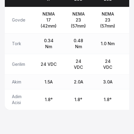
NEMA
NEMA
NEMA
Govde
17
23
23
(42mm)
(57mm)
(57mm)
(
0.34
0.48
Tork
1.0 Nm
1
Nm
Nm
24
24
Gerilim
24 VDC
VDC
VDC
Akim
1.5A
2.0A
3.0A
Adim
1.8°
1.8°
1.8°
Acisi