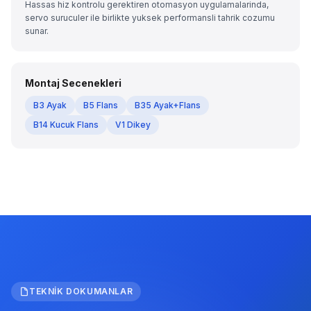
Hassas hiz kontrolu gerektiren otomasyon uygulamalarinda,
servo suruculer ile birlikte yuksek performansli tahrik cozumu
sunar.
Montaj Secenekleri
B3 Ayak
B5 Flans
B35 Ayak+Flans
B14 Kucuk Flans
V1 Dikey
TEKNIK DOKUMANLAR