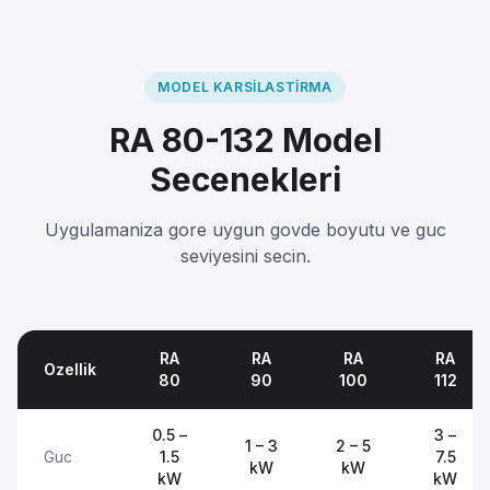
MODEL KARSILASTIRMA
RA 80-132 Model
Secenekleri
Uygulamaniza gore uygun govde boyutu ve guc
seviyesini secin.
RA
RA
RA
RA
Ozellik
80
90
100
112
0.5 –
3 –
1 – 3
2 – 5
Guc
1.5
7.5
kW
kW
kW
kW