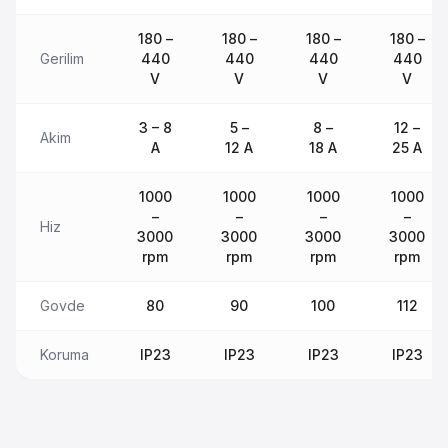
180 –
180 –
180 –
180 –
Gerilim
440
440
440
440
V
V
V
V
3 – 8
5 –
8 –
12 –
Akim
A
12 A
18 A
25 A
1000
1000
1000
1000
–
–
–
–
Hiz
3000
3000
3000
3000
rpm
rpm
rpm
rpm
Govde
80
90
100
112
Koruma
IP23
IP23
IP23
IP23