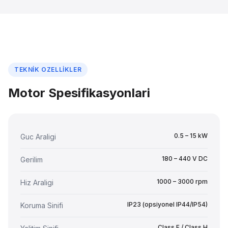
TEKNIK OZELLIKLER
Motor Spesifikasyonlari
0.5 – 15 kW
Guc Araligi
180 – 440 V DC
Gerilim
1000 – 3000 rpm
Hiz Araligi
IP23 (opsiyonel IP44/IP54)
Koruma Sinifi
Class F / Class H