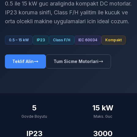
0.5 ile 15 kW guc araliginda kompakt DC motorlar.
IP23 koruma sinifi, Class F/H yalitim ile kucuk ve
orta olcekli makine uygulamalari icin ideal cozum.
0.5 – 15 kW
IP23
Class F/H
IEC 60034
Kompakt
Teklif Alin
Tum Sicme Motorlari
5
15 kW
Govde Boyutu
Maks. Guc
IP23
3000