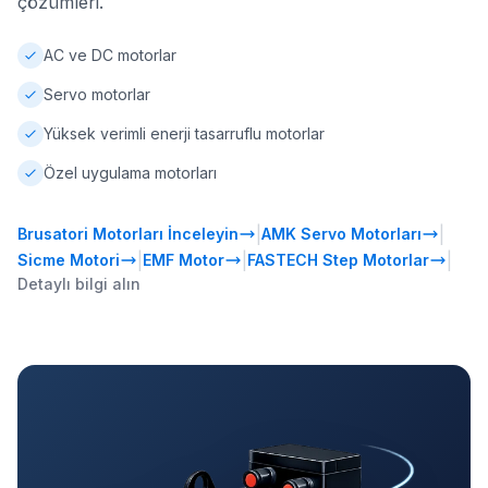
çözümleri.
AC ve DC motorlar
Servo motorlar
Yüksek verimli enerji tasarruflu motorlar
Özel uygulama motorları
|
|
Brusatori Motorları İnceleyin
AMK Servo Motorları
|
|
|
Sicme Motori
EMF Motor
FASTECH Step Motorlar
Detaylı bilgi alın