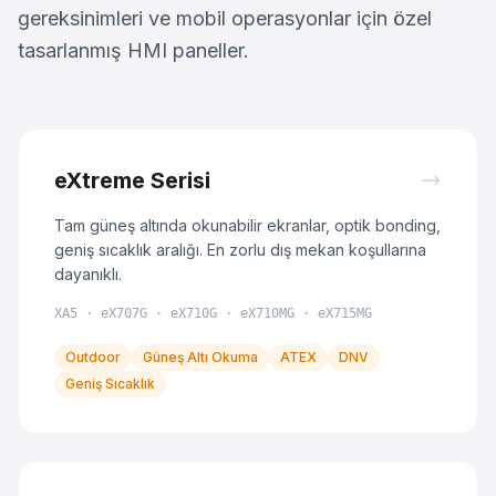
gereksinimleri ve mobil operasyonlar için özel
tasarlanmış HMI paneller.
eXtreme Serisi
Tam güneş altında okunabilir ekranlar, optik bonding,
geniş sıcaklık aralığı. En zorlu dış mekan koşullarına
dayanıklı.
XA5 · eX707G · eX710G · eX710MG · eX715MG
Outdoor
Güneş Altı Okuma
ATEX
DNV
Geniş Sıcaklık