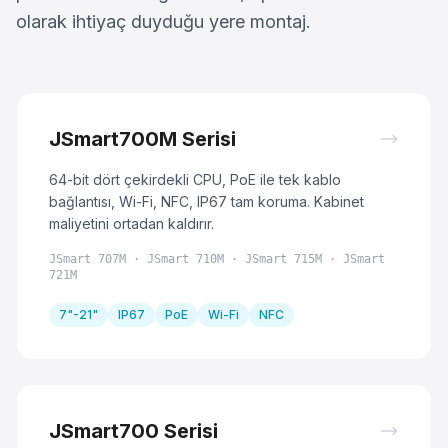
olarak ihtiyaç duyduğu yere montaj.
JSmart700M Serisi
64-bit dört çekirdekli CPU, PoE ile tek kablo
bağlantısı, Wi-Fi, NFC, IP67 tam koruma. Kabinet
maliyetini ortadan kaldırır.
JSmart 707M · JSmart 710M · JSmart 715M · JSmart
721M
7"-21"
IP67
PoE
Wi-Fi
NFC
JSmart700 Serisi