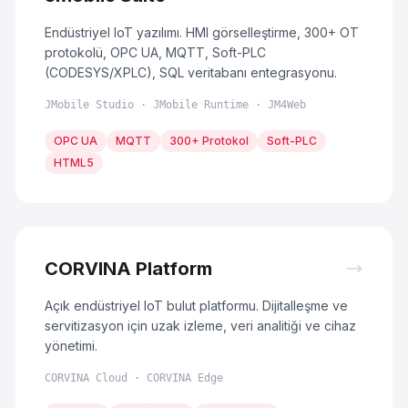
Endüstriyel IoT yazılımı. HMI görselleştirme, 300+ OT
protokolü, OPC UA, MQTT, Soft-PLC
(CODESYS/XPLC), SQL veritabanı entegrasyonu.
JMobile Studio · JMobile Runtime · JM4Web
OPC UA
MQTT
300+ Protokol
Soft-PLC
HTML5
CORVINA Platform
Açık endüstriyel IoT bulut platformu. Dijitalleşme ve
servitizasyon için uzak izleme, veri analitiği ve cihaz
yönetimi.
CORVINA Cloud · CORVINA Edge