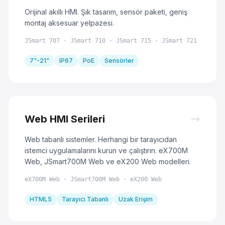
Orijinal akıllı HMI. Şık tasarım, sensör paketi, geniş
montaj aksesuar yelpazesi.
JSmart 707 · JSmart 710 · JSmart 715 · JSmart 721
7"-21"
IP67
PoE
Sensörler
Web HMI Serileri
Web tabanlı sistemler. Herhangi bir tarayıcıdan
istemci uygulamalarını kurun ve çalıştırın. eX700M
Web, JSmart700M Web ve eX200 Web modelleri.
eX700M Web · JSmart700M Web · eX200 Web
HTML5
Tarayıcı Tabanlı
Uzak Erişim