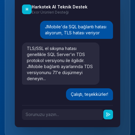
Harkotek AI Teknik Destek
H
Exor Ürünleri Desteği
JMobile'da SQL bağlantı hatası
alıyorum, TLS hatası veriyor
TLS/SSL el sıkışma hatası
genellikle SQL Server'ın TDS
protokol versiyonu ile ilgilidir.
JMobile bağlantı ayarlarında TDS
versiyonunu 7.1'e düşürmeyi
deneyin...
Çalıştı, teşekkürler!
Sorunuzu yazın...