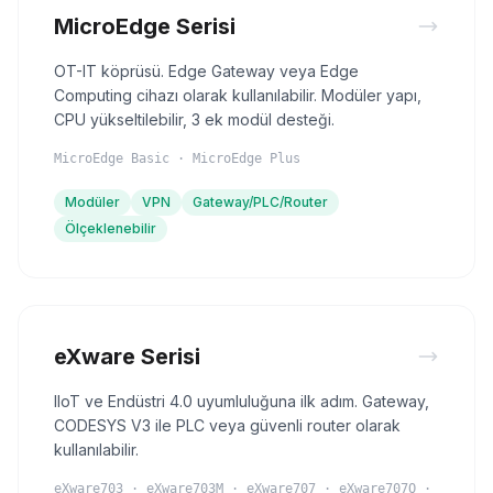
MicroEdge Serisi
OT-IT köprüsü. Edge Gateway veya Edge
Computing cihazı olarak kullanılabilir. Modüler yapı,
CPU yükseltilebilir, 3 ek modül desteği.
MicroEdge Basic · MicroEdge Plus
Modüler
VPN
Gateway/PLC/Router
Ölçeklenebilir
eXware Serisi
IIoT ve Endüstri 4.0 uyumluluğuna ilk adım. Gateway,
CODESYS V3 ile PLC veya güvenli router olarak
kullanılabilir.
eXware703 · eXware703M · eXware707 · eXware707Q ·