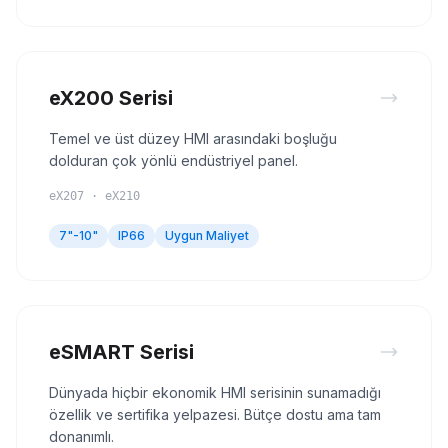
eX200 Serisi
Temel ve üst düzey HMI arasındaki boşluğu
dolduran çok yönlü endüstriyel panel.
eX207 · eX210
7"-10"
IP66
Uygun Maliyet
eSMART Serisi
Dünyada hiçbir ekonomik HMI serisinin sunamadığı
özellik ve sertifika yelpazesi. Bütçe dostu ama tam
donanımlı.