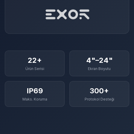
22+
4"–24"
Ürün Serisi
Ekran Boyutu
IP69
300+
Maks. Koruma
Protokol Desteği