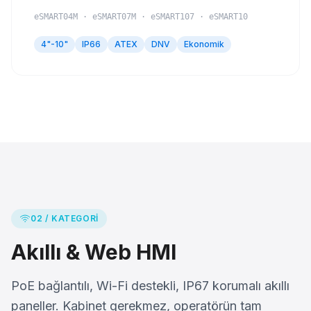
eSMART04M · eSMART07M · eSMART107 · eSMART10
4"-10"
IP66
ATEX
DNV
Ekonomik
02 / KATEGORI
Akıllı & Web HMI
PoE bağlantılı, Wi-Fi destekli, IP67 korumalı akıllı
paneller. Kabinet gerekmez, operatörün tam