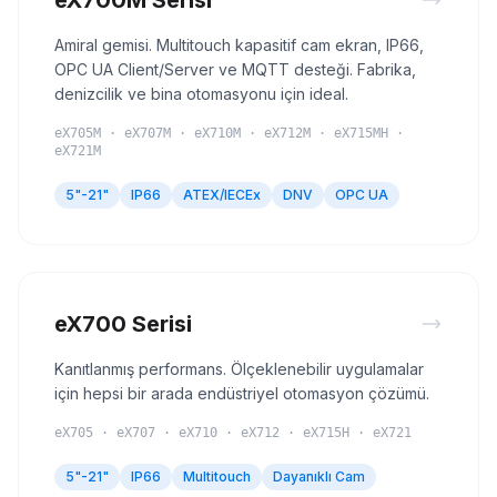
eX700M Serisi
Amiral gemisi. Multitouch kapasitif cam ekran, IP66,
OPC UA Client/Server ve MQTT desteği. Fabrika,
denizcilik ve bina otomasyonu için ideal.
eX705M · eX707M · eX710M · eX712M · eX715MH ·
eX721M
5"-21"
IP66
ATEX/IECEx
DNV
OPC UA
eX700 Serisi
Kanıtlanmış performans. Ölçeklenebilir uygulamalar
için hepsi bir arada endüstriyel otomasyon çözümü.
eX705 · eX707 · eX710 · eX712 · eX715H · eX721
5"-21"
IP66
Multitouch
Dayanıklı Cam