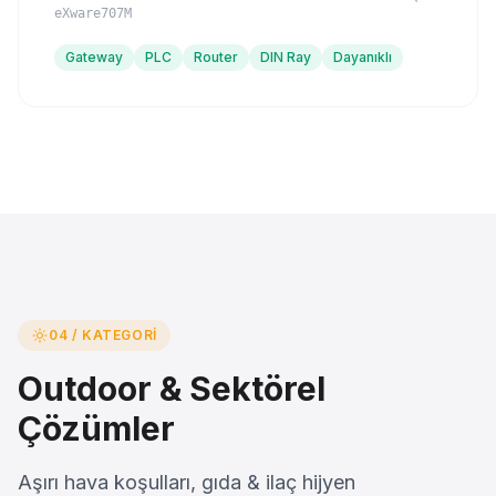
eXware707M
Gateway
PLC
Router
DIN Ray
Dayanıklı
04 / KATEGORI
Outdoor & Sektörel
Çözümler
Aşırı hava koşulları, gıda & ilaç hijyen