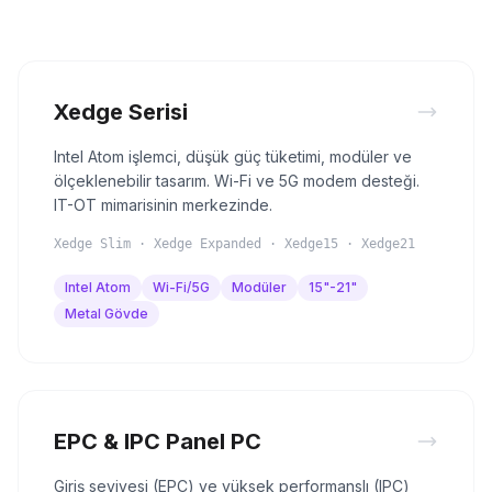
Xedge Serisi
Intel Atom işlemci, düşük güç tüketimi, modüler ve
ölçeklenebilir tasarım. Wi-Fi ve 5G modem desteği.
IT-OT mimarisinin merkezinde.
Xedge Slim · Xedge Expanded · Xedge15 · Xedge21
Intel Atom
Wi-Fi/5G
Modüler
15"-21"
Metal Gövde
EPC & IPC Panel PC
Giriş seviyesi (EPC) ve yüksek performanslı (IPC)