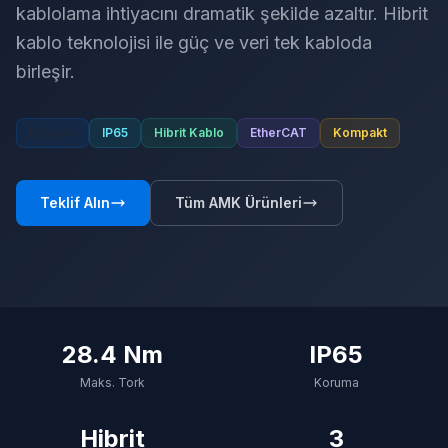
kablolama ihtiyacını dramatik şekilde azaltır. Hibrit
kablo teknolojisi ile güç ve veri tek kabloda
birleşir.
Entegre
IP65
Hibrit Kablo
EtherCAT
Kompakt
Teklif Alın
Tüm AMK Ürünleri
28.4 Nm
IP65
Maks. Tork
Koruma
Hibrit
3