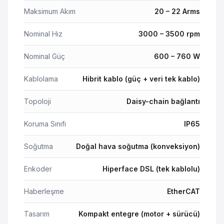
Maksimum Akım
20 – 22 Arms
Nominal Hız
3000 – 3500 rpm
Nominal Güç
600 – 760 W
Kablolama
Hibrit kablo (güç + veri tek kablo)
Topoloji
Daisy-chain bağlantı
Koruma Sınıfı
IP65
Soğutma
Doğal hava soğutma (konveksiyon)
Enkoder
Hiperface DSL (tek kablolu)
Haberleşme
EtherCAT
Tasarım
Kompakt entegre (motor + sürücü)