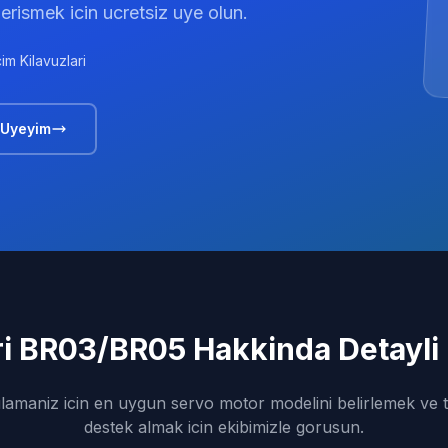
 erismek icin ucretsiz uye olun.
im Kilavuzlari
 Uyeyim
i BR03/BR05 Hakkinda Detayli B
amaniz icin en uygun servo motor modelini belirlemek ve 
destek almak icin ekibimizle gorusun.