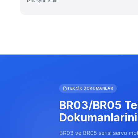
Izolasyon Sinifi
TEKNIK DOKUMANLAR
BR03/BR05 Te
Dokumanlarini 
BR03 ve BR05 serisi servo motor