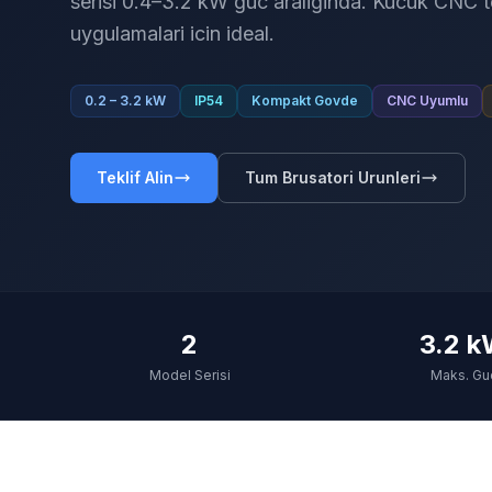
serisi 0.4–3.2 kW guc araliginda. Kucuk CNC 
uygulamalari icin ideal.
0.2 – 3.2 kW
IP54
Kompakt Govde
CNC Uyumlu
Teklif Alin
Tum Brusatori Urunleri
2
3.2 
Model Serisi
Maks. Gu