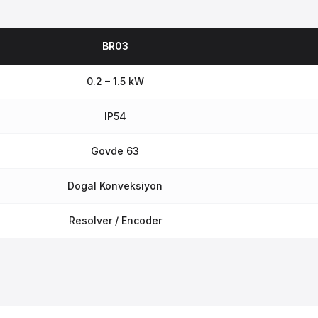
BR03
0.2 – 1.5 kW
IP54
Govde 63
Dogal Konveksiyon
Resolver / Encoder