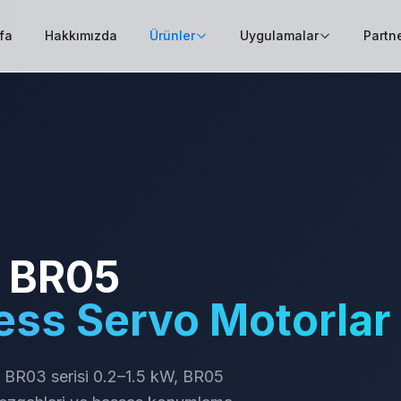
fa
Hakkımızda
Ürünler
Uygulamalar
Partne
/ BR05
ess Servo Motorlar
BR03 serisi 0.2–1.5 kW, BR05