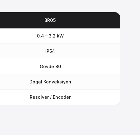
BR05
0.4 – 3.2 kW
IP54
Govde 80
Dogal Konveksiyon
Resolver / Encoder