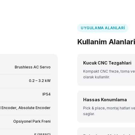
UYGULAMA ALANLARI
Kullanim Alanlar
Kucuk CNC Tezgahlari
Brushless AC Servo
Kompakt CNC freze, torna ve
olarak kullanilir.
0.2 – 3.2 kW
IP54
Hassas Konumlama
l Encoder, Absolute Encoder
Pick & place, montaj hatlari
saglar.
Opsiyonel Park Freni
F (155°C)