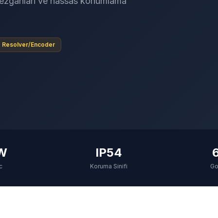
tezgahlari ve hassas konumlama
Resolver/Encoder
kW
IP54
c
Koruma Sinifi
Go