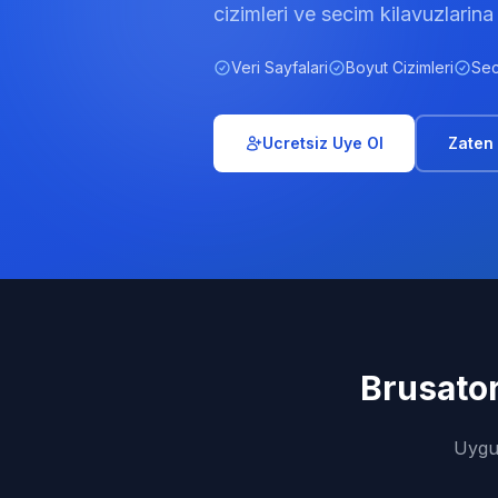
cizimleri ve secim kilavuzlarina
Veri Sayfalari
Boyut Cizimleri
Sec
Ucretsiz Uye Ol
Zaten
Brusator
Uygul