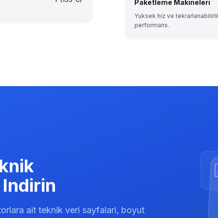
Paketleme Makineleri
Yuksek hiz ve tekrarlanabilir
performans.
knik
Indirin
lara ait teknik veri sayfalari, boyut