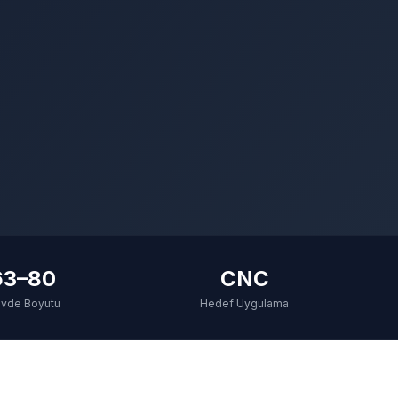
63–80
CNC
vde Boyutu
Hedef Uygulama