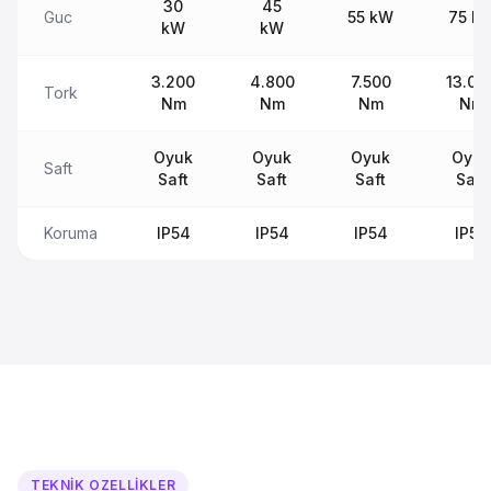
30
45
Guc
55 kW
75 k
kW
kW
3.200
4.800
7.500
13.00
Tork
Nm
Nm
Nm
Nm
Oyuk
Oyuk
Oyuk
Oyuk
Saft
Saft
Saft
Saft
Saft
Koruma
IP54
IP54
IP54
IP54
TEKNIK OZELLIKLER