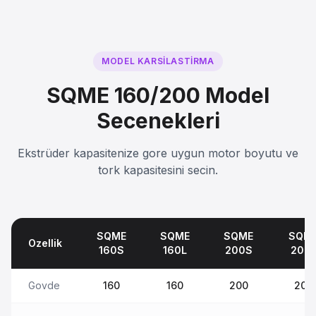
MODEL KARSILASTIRMA
SQME 160/200 Model
Secenekleri
Ekstrüder kapasitenize gore uygun motor boyutu ve
tork kapasitesini secin.
SQME
SQME
SQME
SQM
Ozellik
160S
160L
200S
200
Govde
160
160
200
200