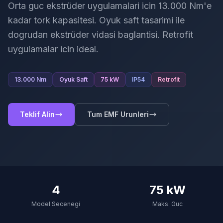
Orta guc ekstrüder uygulamalari icin 13.000 Nm'e
kadar tork kapasitesi. Oyuk saft tasarimi ile
dogrudan ekstrüder vidasi baglantisi. Retrofit
uygulamalar icin ideal.
13.000 Nm
Oyuk Saft
75 kW
IP54
Retrofit
Teklif Alin
Tum EMF Urunleri
4
75 kW
Model Secenegi
Maks. Guc