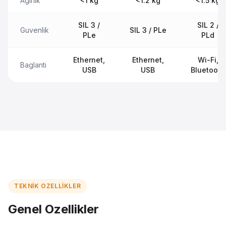
Agirlik
<1 kg
<1.2 kg
<1.5 kg
SIL 3 /
SIL 2 /
Guvenlik
SIL 3 / PLe
PLe
PLd
Ethernet,
Ethernet,
Wi-Fi,
Baglanti
USB
USB
Bluetooth
TEKNIK OZELLIKLER
Genel Ozellikler