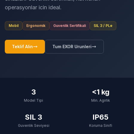
operasyonlar icin ideal.
Mobil
Ergonomik
Guvenlik Sertifikali
SIL 3 / PLe
Teklif Alin
Tum EXOR Urunleri
3
<1 kg
Model Tipi
Min. Agirlik
SIL 3
IP65
Guvenlik Seviyesi
Koruma Sinifi