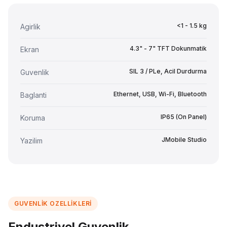
<1 - 1.5 kg
Agirlik
4.3" - 7" TFT Dokunmatik
Ekran
SIL 3 / PLe, Acil Durdurma
Guvenlik
Ethernet, USB, Wi-Fi, Bluetooth
Baglanti
IP65 (On Panel)
Koruma
JMobile Studio
Yazilim
GUVENLIK OZELLIKLERI
Endustriyel Guvenlik