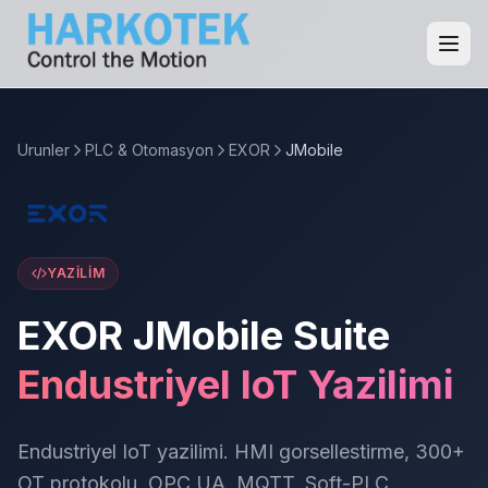
Urunler
PLC & Otomasyon
EXOR
JMobile
YAZILIM
EXOR JMobile Suite
Endustriyel IoT Yazilimi
Endustriyel IoT yazilimi. HMI gorsellestirme, 300+
OT protokolu, OPC UA, MQTT, Soft-PLC