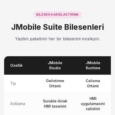
BILESEN KARSILASTIRMA
JMobile Suite Bilesenleri
Yazilim paketinin her bir bilesenini inceleyin.
JMobile
JMobile
Ozellik
Studio
Runtime
Gelistirme
Calisma
Tip
Ortami
Ortami
HMI
Surukle-birak
Aciklama
uygulamasini
HMI tasarimi
calistirir