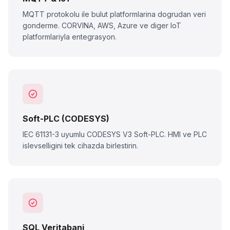
MQTT protokolu ile bulut platformlarina dogrudan veri
gonderme. CORVINA, AWS, Azure ve diger IoT
platformlariyla entegrasyon.
Soft-PLC (CODESYS)
IEC 61131-3 uyumlu CODESYS V3 Soft-PLC. HMI ve PLC
islevselligini tek cihazda birlestirin.
SQL Veritabani