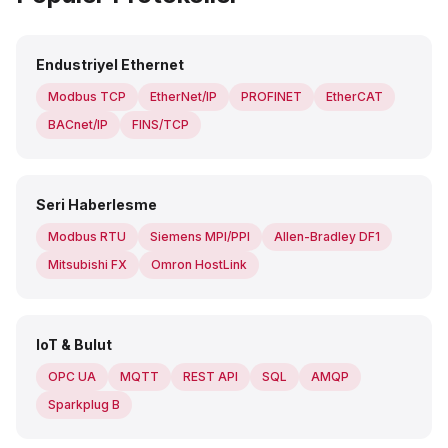
Endustriyel Ethernet
Modbus TCP
EtherNet/IP
PROFINET
EtherCAT
BACnet/IP
FINS/TCP
Seri Haberlesme
Modbus RTU
Siemens MPI/PPI
Allen-Bradley DF1
Mitsubishi FX
Omron HostLink
IoT & Bulut
OPC UA
MQTT
REST API
SQL
AMQP
Sparkplug B