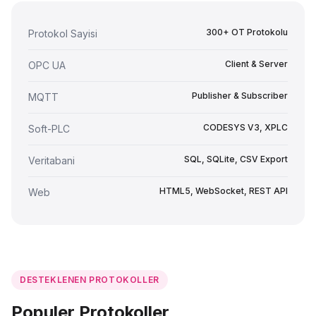
300+ OT Protokolu
Protokol Sayisi
Client & Server
OPC UA
Publisher & Subscriber
MQTT
CODESYS V3, XPLC
Soft-PLC
SQL, SQLite, CSV Export
Veritabani
HTML5, WebSocket, REST API
Web
DESTEKLENEN PROTOKOLLER
Populer Protokoller