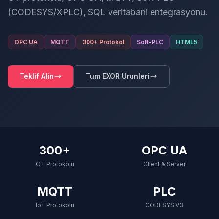
(CODESYS/XPLC), SQL veritabani entegrasyonu.
OPC UA
MQTT
300+ Protokol
Soft-PLC
HTML5
Teklif Alin
Tum EXOR Urunleri
300+
OPC UA
OT Protokolu
Client & Server
MQTT
PLC
IoT Protokolu
CODESYS V3