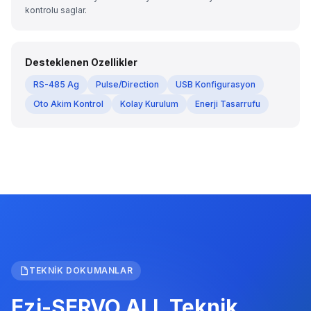
kontrolu saglar.
Desteklenen Ozellikler
RS-485 Ag
Pulse/Direction
USB Konfigurasyon
Oto Akim Kontrol
Kolay Kurulum
Enerji Tasarrufu
TEKNIK DOKUMANLAR
Ezi-SERVO ALL Teknik