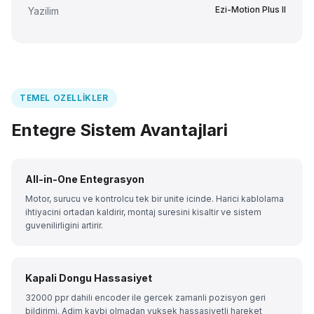
Ezi-Motion Plus II
Yazilim
TEMEL OZELLIKLER
Entegre Sistem Avantajlari
All-in-One Entegrasyon
Motor, surucu ve kontrolcu tek bir unite icinde. Harici kablolama
ihtiyacini ortadan kaldirir, montaj suresini kisaltir ve sistem
guvenilirligini artirir.
Kapali Dongu Hassasiyet
32000 ppr dahili encoder ile gercek zamanli pozisyon geri
bildirimi. Adim kaybi olmadan yuksek hassasiyetli hareket