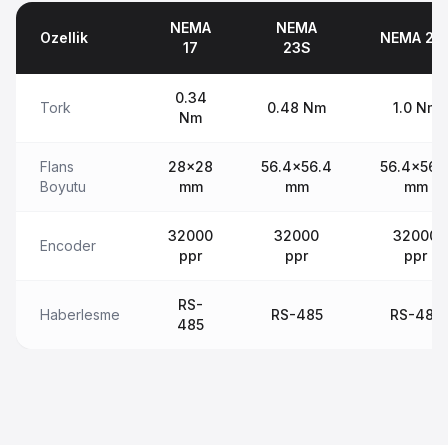
NEMA
NEMA
Ozellik
NEMA 23
17
23S
0.34
Tork
0.48 Nm
1.0 Nm
Nm
Flans
28x28
56.4x56.4
56.4x56.
Boyutu
mm
mm
mm
32000
32000
32000
Encoder
ppr
ppr
ppr
RS-
Haberlesme
RS-485
RS-485
485