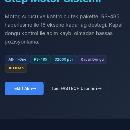
Motor, surucu ve kontrolcu tek pakette. RS-485
haberlesme ile 16 eksene kadar ag destegi. Kapali
dongu kontrol ile adim kaybi olmadan hassas
pozisyonlama.
All-in-One
RS-485
32000 ppr
Kapali Dongu
16 Eksen
Teklif Alin
Tum FASTECH Urunleri