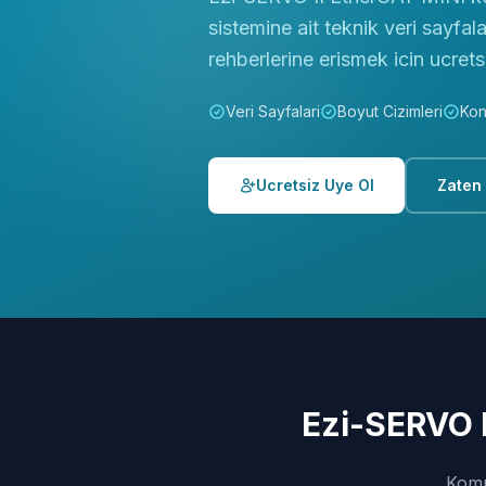
sistemine ait teknik veri sayfal
rehberlerine erismek icin ucrets
Veri Sayfalari
Boyut Cizimleri
Kon
Ucretsiz Uye Ol
Zaten
Ezi-SERVO I
Komp