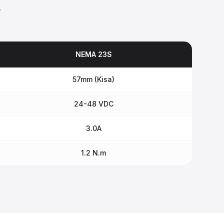
.
NEMA 23S
57mm (Kisa)
24-48 VDC
3.0A
1.2 N.m