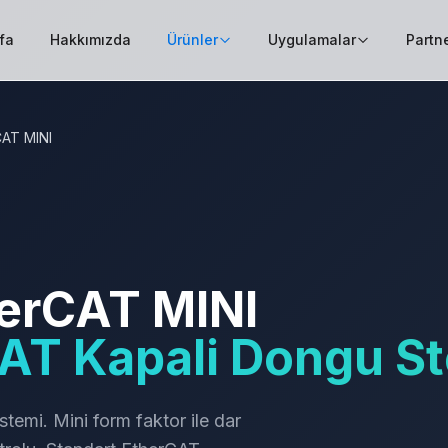
fa
Hakkımızda
Ürünler
Uygulamalar
Partne
CAT MINI
herCAT MINI
AT Kapali Dongu St
emi. Mini form faktor ile dar