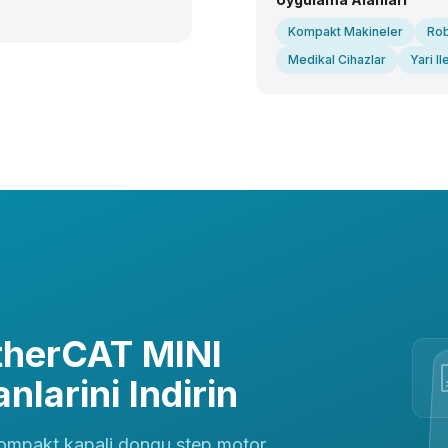
Kompakt Makineler
Rob
Medikal Cihazlar
Yari I
EtherCAT MINI
larini Indirin
ompakt kapali dongu step motor