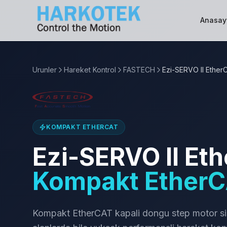
Anasay
Urunler
Hareket Kontrol
FASTECH
Ezi-SERVO II Ether
KOMPAKT ETHERCAT
Ezi-SERVO II Et
Kompakt EtherC
Kompakt EtherCAT kapali dongu step motor sist