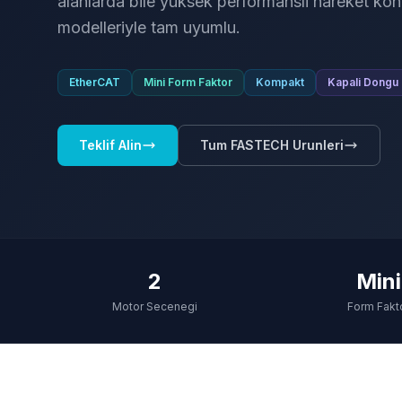
alanlarda bile yuksek performansli hareket kon
modelleriyle tam uyumlu.
EtherCAT
Mini Form Faktor
Kompakt
Kapali Dongu
Teklif Alin
Tum FASTECH Urunleri
2
Mini
Motor Secenegi
Form Fakt