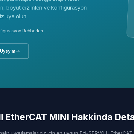
ari, boyut cizimleri ve konfigürasyon
iz uye olun.
figürasyon Rehberleri
 Uyeyim
I EtherCAT MINI Hakkinda Detayl
akt uygulamalariniz icin en uygun Ezi-SERVO II EtherCAT