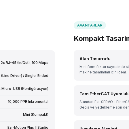
AVANTAJLAR
Kompakt Tasarim
Alan Tasarrufu
2x RJ-45 (In/Out), 100 Mbps
Mini form faktor sayesinde s
makine tasarimlari icin ideal.
 (Line Driver) / Single-Ended
x Micro-USB (Konfigürasyon)
Tam EtherCAT Uyumlul
10,000 PPR Inkremental
Standart Ezi-SERVO II EtherCAT
Gecis ve yedekleme son der
Mini (Kompakt)
Ezi-Motion Plus II Studio
Uygulama Alanlari