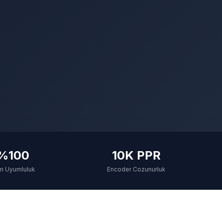
%100
10K PPR
m Uyumluluk
Encoder Cozunurluk