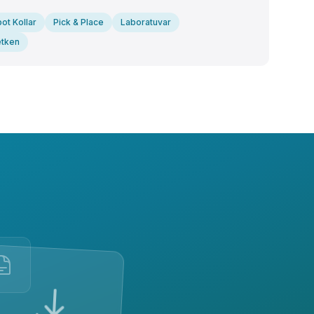
ot Kollar
Pick & Place
Laboratuvar
letken