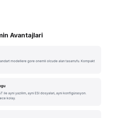
in Avantajlari
tandart modellere gore onemli olcude alan tasarrufu. Kompakt
ugu
 ile ayni yazilim, ayni ESI dosyalari, ayni konfigürasyon.
ece kolay.