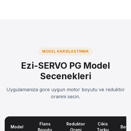
MODEL KARSILASTIRMA
Ezi-SERVO PG Model
Secenekleri
Uygulamaniza gore uygun motor boyutu ve reduktor
oranini secin.
Flans
Reduktor
Cikis
Model
Bosl
Boyutu
Orani
Torku