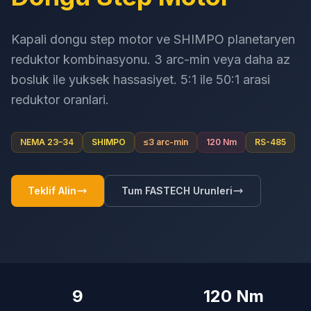
Kapali dongu step motor ve SHIMPO planetaryen
reduktor kombinasyonu. 3 arc-min veya daha az
bosluk ile yuksek hassasiyet. 5:1 ile 50:1 arasi
reduktor oranlari.
NEMA 23–34
SHIMPO
≤3 arc-min
120 Nm
RS-485
Teklif Alin
Tum FASTECH Urunleri
9
120 Nm