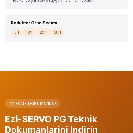
medikal ve yari iletken uygulamalari icin idealdir.
Reduktor Oran Secimi
5:1
10:1
20:1
50:1
TEKNIK DOKUMANLAR
Ezi-SERVO PG Teknik
Dokumanlarini Indirin