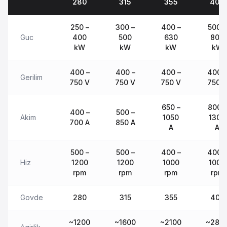
280
315
355
400
250 –
300 –
400 –
500 –
Guc
400
500
630
800
kW
kW
kW
kW
400 –
400 –
400 –
400 –
Gerilim
750 V
750 V
750 V
750 
650 –
800 –
400 –
500 –
Akim
1050
1300
700 A
850 A
A
A
500 –
500 –
400 –
400 –
Hiz
1200
1200
1000
1000
rpm
rpm
rpm
rpm
Govde
280
315
355
400
~1200
~1600
~2100
~280