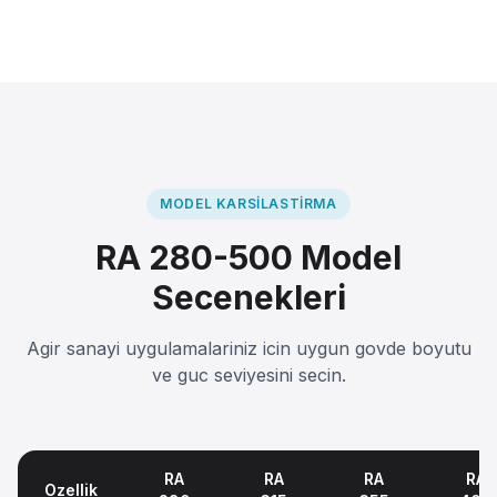
MODEL KARSILASTIRMA
RA 280-500 Model
Secenekleri
Agir sanayi uygulamalariniz icin uygun govde boyutu
ve guc seviyesini secin.
RA
RA
RA
RA
Ozellik