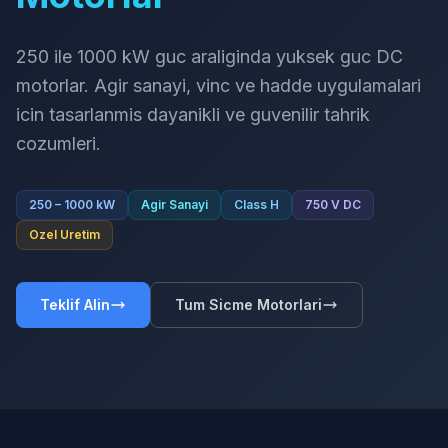
250 ile 1000 kW guc araliginda yuksek guc DC
motorlar. Agir sanayi, vinc ve hadde uygulamalari
icin tasarlanmis dayanikli ve guvenilir tahrik
cozumleri.
250 – 1000 kW
Agir Sanayi
Class H
750 V DC
Ozel Uretim
Teklif Alin
Tum Sicme Motorlari