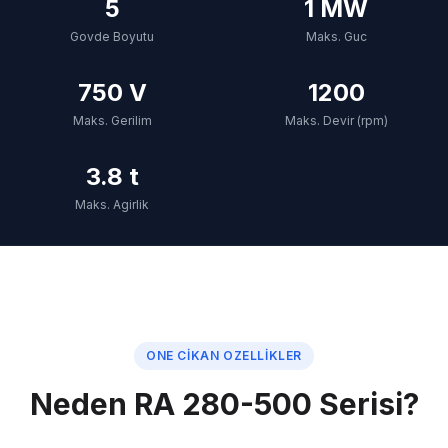
5
1 MW
Govde Boyutu
Maks. Guc
750 V
1200
Maks. Gerilim
Maks. Devir (rpm)
3.8 t
Maks. Agirlik
ONE CIKAN OZELLIKLER
Neden RA 280-500 Serisi?